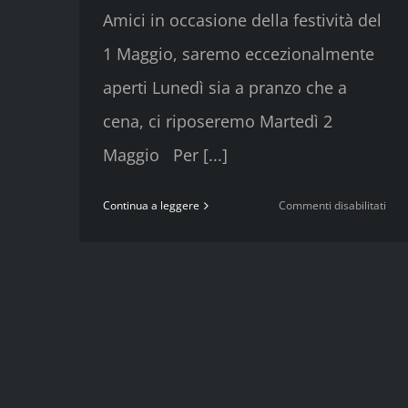
Amici in occasione della festività del
1 Maggio, saremo eccezionalmente
aperti Lunedì sia a pranzo che a
cena, ci riposeremo Martedì 2
Maggio Per [...]
su
Continua a leggere
Commenti disabilitati
Lune
1
Mag
aper
stra