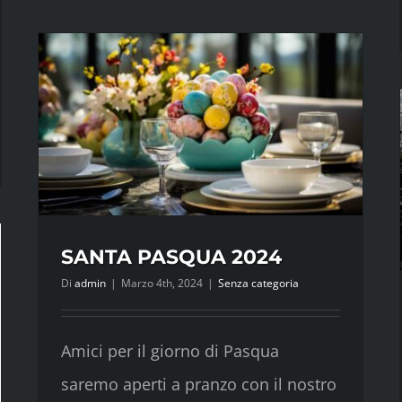
Nuovo
Menù
è
servito
USO
E
SANTA PASQUA 2024
Di
admin
|
Marzo 4th, 2024
|
Senza categoria
Amici per il giorno di Pasqua
saremo aperti a pranzo con il nostro