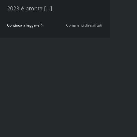
2023 è pronta [...]
su
Continua a leggere
Commenti disabilitati
LA
NUOVA
COLLEZIONE
PRIMAVERA
ESTATE
E’
ARRIVATA