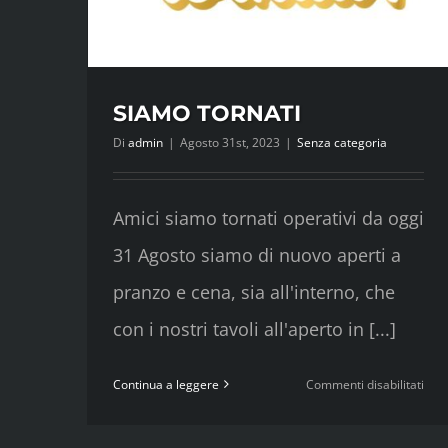
SIAMO TORNATI
Di
admin
|
Agosto 31st, 2023
|
Senza categoria
Amici siamo tornati operativi da oggi
31 Agosto siamo di nuovo aperti a
pranzo e cena, sia all'interno, che
con i nostri tavoli all'aperto in [...]
su
Continua a leggere
Commenti disabilitati
SIA
TOR