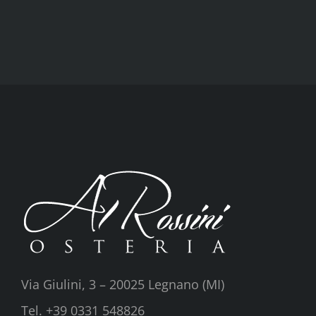
ARRIVATO
SUA
MAESTA’
IL
BOLLITO
7
TAGLI
Via Giulini, 3 – 20025 Legnano (MI)
Tel. +39 0331 548826