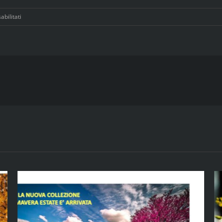
su
bilitati
Buon
Compleanno
Al
Rossini